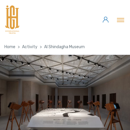
Home
Activity
Al Shindagha Museum