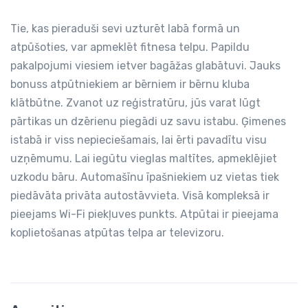
Tie, kas pieraduši sevi uzturēt labā formā un
atpūšoties, var apmeklēt fitnesa telpu. Papildu
pakalpojumi viesiem ietver bagāžas glabātuvi. Jauks
bonuss atpūtniekiem ar bērniem ir bērnu kluba
klātbūtne. Zvanot uz reģistratūru, jūs varat lūgt
pārtikas un dzērienu piegādi uz savu istabu. Ģimenes
istabā ir viss nepieciešamais, lai ērti pavadītu visu
uzņēmumu. Lai iegūtu vieglas maltītes, apmeklējiet
uzkodu bāru. Automašīnu īpašniekiem uz vietas tiek
piedāvāta privāta autostāvvieta. Visā kompleksā ir
pieejams Wi-Fi piekļuves punkts. Atpūtai ir pieejama
koplietošanas atpūtas telpa ar televizoru.