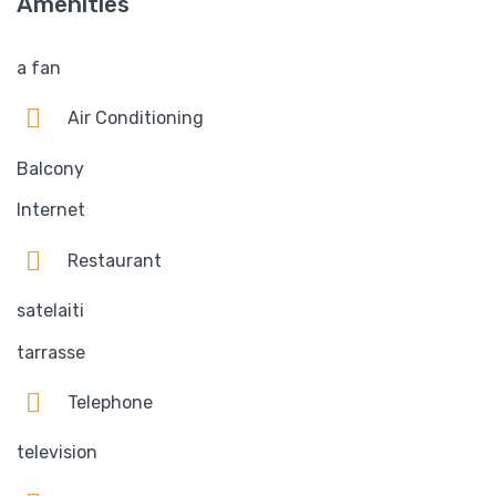
Amenities
a fan
Air Conditioning
Balcony
Internet
Restaurant
satelaiti
tarrasse
Telephone
television